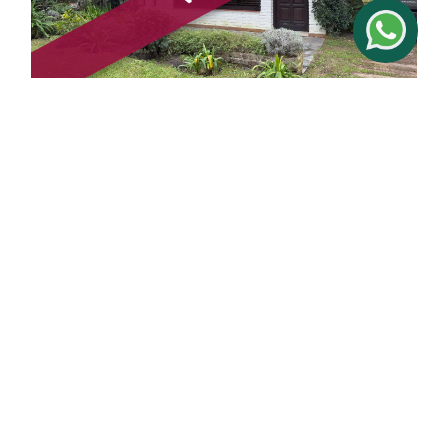
Casa en Venta 3 dormitorios Dormitorios
Bosque B5 , Pinamar
3
2 Baños
97 m²
dormitorios
Dorm.
U$S 155.000
6174