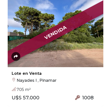
VENDIDA
Lote en Venta
Nayades I , Pinamar
705 m²
U$S 57.000
1008