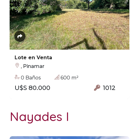
Lote en Venta
, Pinamar
0 Baños
600 m²
U$S 80.000
1012
Nayades I