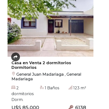
Casa en Venta 2 dormitorios
Dormitorios
General Juan Madariaga , General
Madariaga
2
1 Baños
123 m²
dormitorios
Dorm.
U$S 85.000
6138