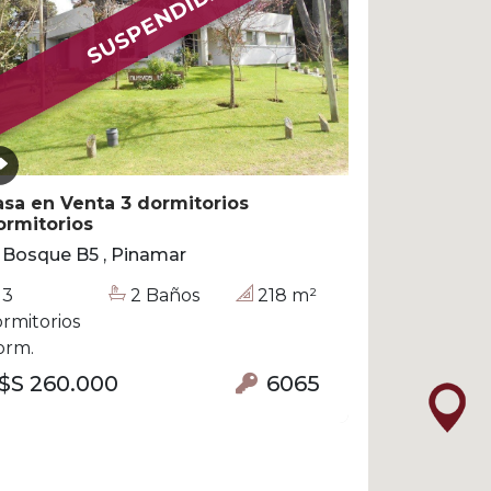
SUSPENDIDA
sa en Venta 3 dormitorios
ormitorios
Bosque B5 , Pinamar
3
2 Baños
218 m²
rmitorios
orm.
$S 260.000
6065