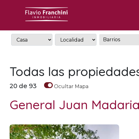
Todas las propiedade
20
de
93
Ocultar
Mapa
General Juan Madari