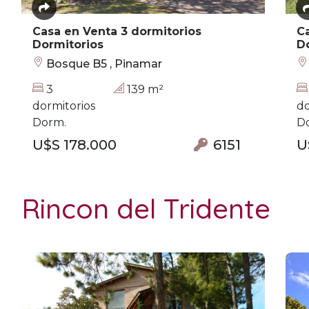
Casa en Venta 3 dormitorios
Ca
Dormitorios
D
Bosque B5 , Pinamar
3
139 m²
dormitorios
do
Dorm.
D
U$S 178.000
6151
U
Rincon del Tridente