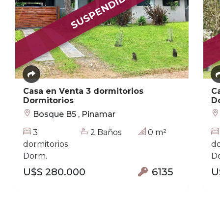
SUSPENDIDA
Casa en Venta 3 dormitorios
Ca
Dormitorios
D
Bosque B5 , Pinamar
3
2 Baños
0 m²
dormitorios
do
Dorm.
D
U$S 280.000
6135
U