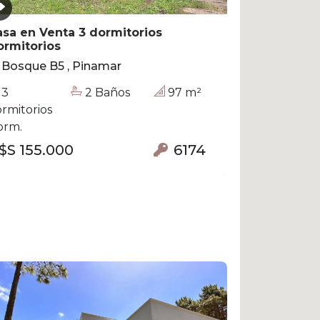
sa en Venta 3 dormitorios
ormitorios
Bosque B5 , Pinamar
3
2 Baños
97 m²
rmitorios
orm.
$S 155.000
6174