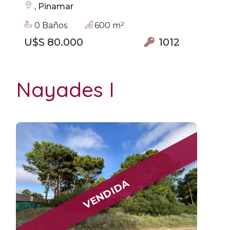
, Pinamar
0 Baños
600 m²
U$S 80.000
1012
Nayades I
VENDIDA