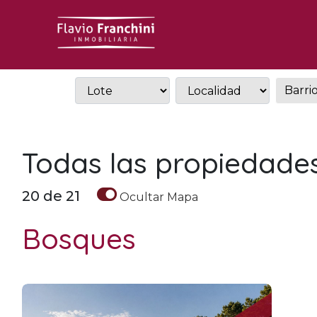
Todas las propiedade
20
de
21
Ocultar
Mapa
Bosques