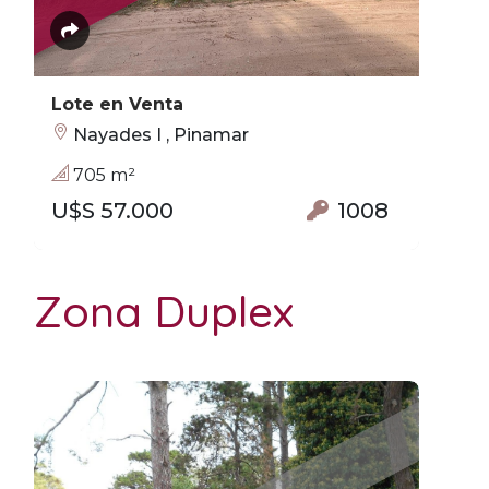
Lote en Venta
Nayades I , Pinamar
705 m²
U$S 57.000
1008
Zona Duplex