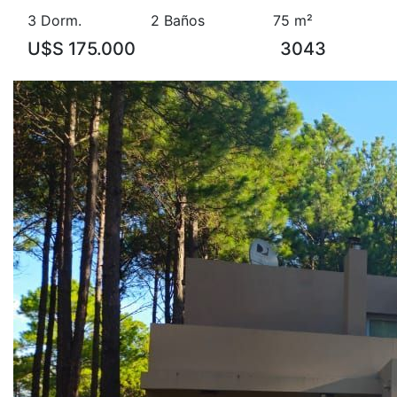
3 Dorm.
2 Baños
75 m²
U$S 175.000
3043