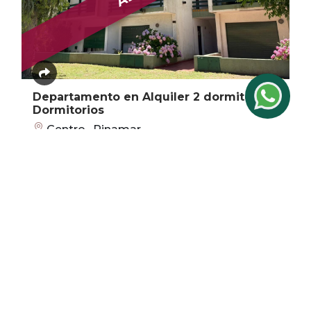
Departamento en Alquiler 2 dormitorios
Dormitorios
Centro , Pinamar
2
1 Baños
70 m²
dormitorios
Dorm.
$ 600.000
356