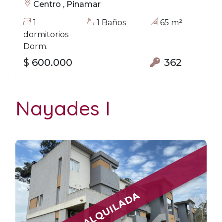
Centro , Pinamar
1
1 Baños
65 m²
dormitorios
Dorm.
$ 600.000
362
Nayades I
ALQUILADA