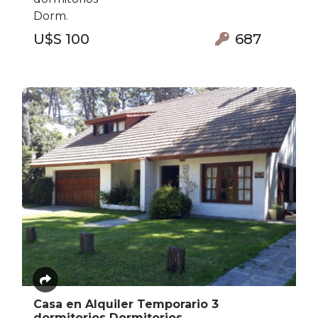
Dorm.
U$S 100
687
Casa en Alquiler Temporario 3
dormitorios Dormitorios