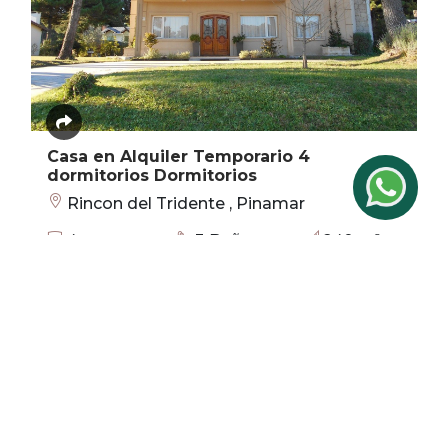
Casa en Alquiler Temporario 4
dormitorios Dormitorios
Rincon del Tridente , Pinamar
4
3 Baños
240 m²
dormitorios
Dorm.
U$S 100
609