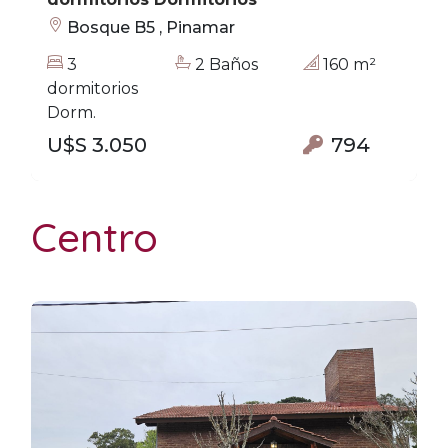
Bosque B5 , Pinamar
3
2 Baños
160 m²
dormitorios
Dorm.
U$S 3.050
794
Centro