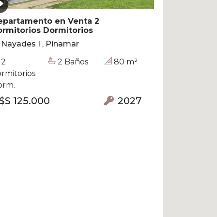
epartamento en Venta 2
rmitorios Dormitorios
Nayades I , Pinamar
2
2 Baños
80 m²
rmitorios
orm.
$S 125.000
2027