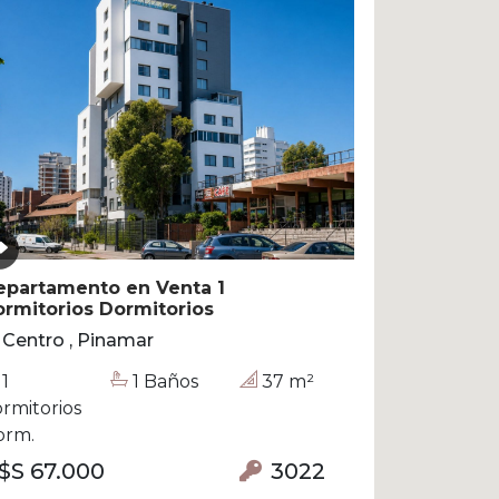
epartamento en Venta 1
rmitorios Dormitorios
Centro , Pinamar
1
1 Baños
37 m²
rmitorios
orm.
$S 67.000
3022