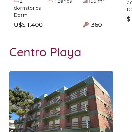
2
1 Baños
133 m²
do
dormitorios
D
Dorm.
$
U$S 1.400
360
Centro Playa