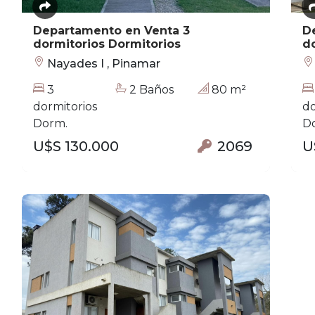
Departamento en Venta 3
D
dormitorios Dormitorios
do
Nayades I , Pinamar
3
2 Baños
80 m²
dormitorios
do
Dorm.
D
U$S 130.000
2069
U