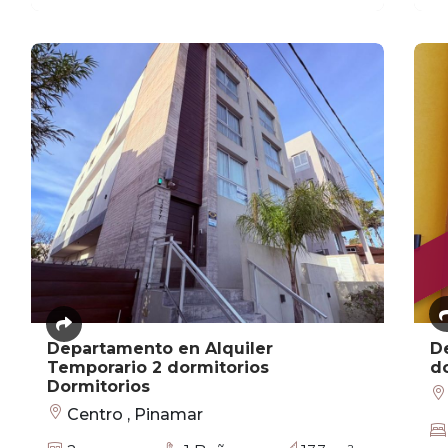
Departamento en Alquiler
De
Temporario 2 dormitorios
do
Dormitorios
Centro , Pinamar