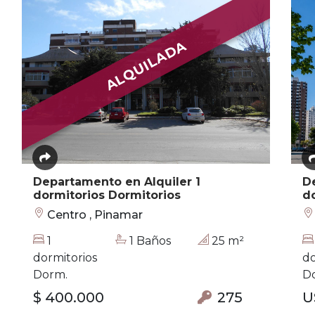
ALQUILADA
Departamento en Alquiler 1
D
dormitorios Dormitorios
do
Centro , Pinamar
1
1 Baños
25 m²
dormitorios
do
Dorm.
D
$ 400.000
275
U