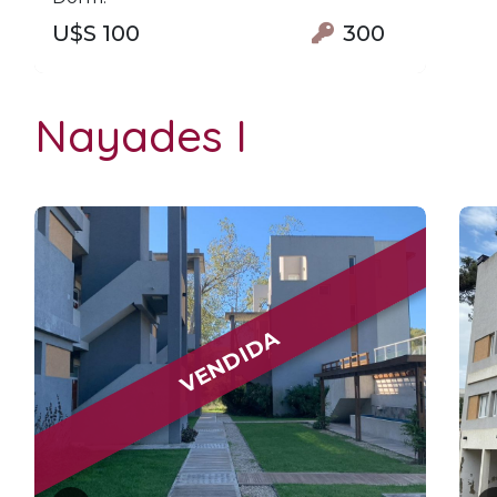
U$S 100
300
Nayades I
VENDIDA